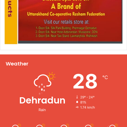
Weather
28
℃
Dehradun
29º - 24º
81%
1.74 km/h
Rain