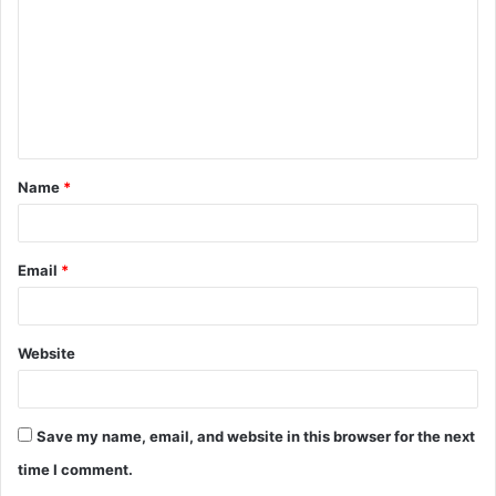
m
m
e
n
t
Name
*
*
Email
*
Website
Save my name, email, and website in this browser for the next
time I comment.