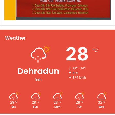
Weather
28
℃
Dehradun
29º - 24º
81%
1.74 km/h
Rain
29
29
28
28
32
℃
℃
℃
℃
℃
Sat
Sun
Mon
Tue
Wed