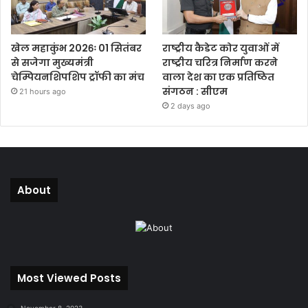
खेल महाकुंभ 2026ः 01 सितंबर
राष्ट्रीय कैडेट कोर युवाओं में
से सजेगा मुख्यमंत्री
राष्ट्रीय चरित्र निर्माण करने
चेम्पियनशिपशिप ट्रॉफी का मंच
वाला देश का एक प्रतिष्ठित
संगठन : सीएम
21 hours ago
2 days ago
About
Most Viewed Posts
November 8, 2023