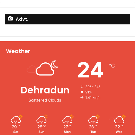
Advt.
Weather
24
℃
Dehradun
29º - 24º
91%
1.41 km/h
Scattered Clouds
29
28
27
28
32
℃
℃
℃
℃
℃
Sat
Sun
Mon
Tue
Wed