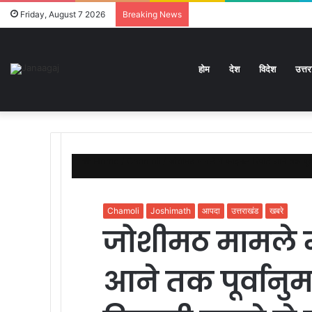
Friday, August 7 2026
Breaking News
होम
देश
विदेश
उत्त
Home
/
Chamoli
/
जोशीमठ मामले में फाइनल रिपोर्ट आने तक पूर्
Chamoli
Joshimath
आपदा
उत्तराखंड
खबरे
जोशीमठ मामले मे
आने तक पूर्वान