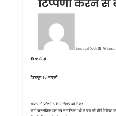
टिप्पणी करने से बचे
S
e
n
d
a
n
Janaagaj Desk
Januar
e
m
F
T
W
T
a
a
w
h
e
i
c
i
a
l
l
e
t
t
e
देहरादून 15 जनवरी
b
t
s
g
o
e
A
r
o
r
p
a
k
p
m
भाजपा ने जोशीमठ के अस्तित्व को लेकर
सभी राजनैतिक दलों एवं सामाजिक पक्षों से देश की शीर्ष विशेषज्ञ