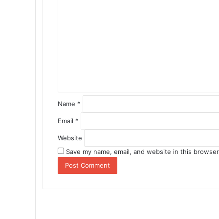
C
o
m
m
e
n
t
*
Name
*
Email
*
Website
Save my name, email, and website in this browser