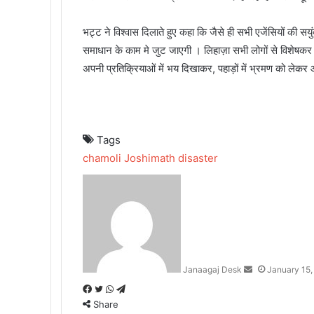
भट्ट ने विश्वास दिलाते हुए कहा कि जैसे ही सभी एजेंसियों की सयु
समाधान के काम मे जुट जाएगी । लिहाज़ा सभी लोगों से विशेषकर र
अपनी प्रतिक्रियाओं में भय दिखाकर, पहाड़ों में भ्रमण को लेकर 
Tags
chamoli
Joshimath disaster
S
e
n
d
a
n
Janaagaj Desk
January 15
e
m
F
T
W
T
a
Share
a
w
h
e