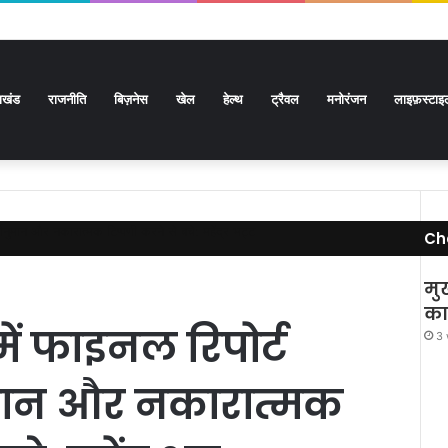
राखंड
राजनीति
बिज़नेस
खेल
हेल्थ
ट्रैवल
मनोरंजन
लाइफ़स्टाइ
वानुमान और नकारात्मक टिप्पणी करने से बचे: महेंद्र भट्ट
Ch
मु
कार
ं फाइनल रिपोर्ट
3 
ुमान और नकारात्मक