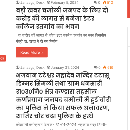
Janaagaj Desk
February 5, 2024
0
513
बड़ी खबर चमोली जनपद के लिए दो
करोड़ की लागत से बनेगा इंटर
कॉलेज रतगांव का भवन
दो करोड़ की लागत से बनेगा इंटर कॉलेज रतगांव का भवन विभागीय
मंत्री डा. रावत ने दी नये निर्माण…
Read More »
oli
Janaagaj Desk
January 31, 2024
0
619
भगवान टटेश्वर महादेव मन्दिर टटासूं
डिम्मर सिमली तथा ग्राम धनसारी
रा0उ0नि0 क्षेत्र कण्डारा तहसील
कर्णप्रयाग जनपद चमोली में हुई चोरी
का पुलिस ने किया सफल अनावरण,
शातिर चोर चढ़ा पुलिस के हत्थे
कोतवाली कर्णप्रयाग दिनांक- 31-01-2024 -प्रकाश चंद्र डिमरी-