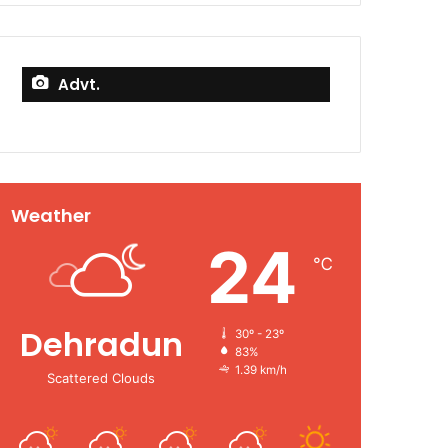
Advt.
Weather
24
℃
Dehradun
30º - 23º
83%
1.39 km/h
Scattered Clouds