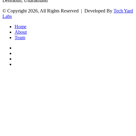
Dehradun, Uttarakhand
© Copyright 2026, All Rights Reserved | Developed By
Tech Yard
Labs
Home
About
Team
Facebook
Twitter
YouTube
Instagram
Facebook
Twitter
WhatsApp
Telegram
Viber
Back
to
top
button