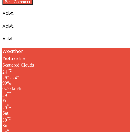
Advt.
Advt.
Advt.
Weather
Dehradun
Scattered Clouds
℃
24
29º - 24º
90%
0.76 km/h
℃
29
Fri
℃
29
Sat
℃
30
Sun
℃