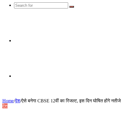
Search
for
Switch
skin
Random
Home
/
देश
/
ऐसे बनेगा CBSE 12वीं का रिजल्ट, इस दिन घोषित होंगे नतीजे
देश
Article