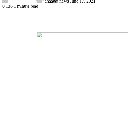
janaagaj news
June 17, 2021
0
136
1 minute read