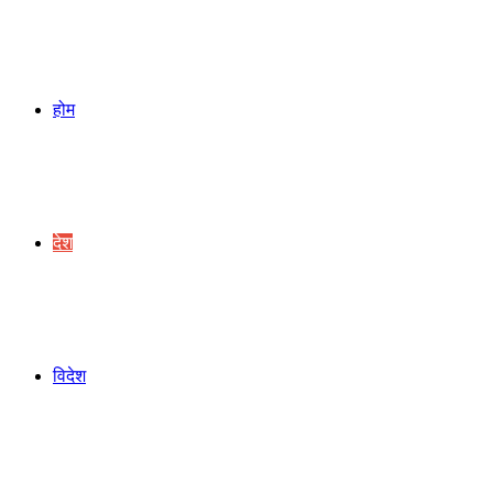
for
होम
देश
विदेश