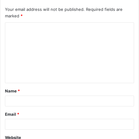
Your email address will not be published.
Required fields are
marked
*
C
o
m
m
e
n
t
Name
*
*
Email
*
Website