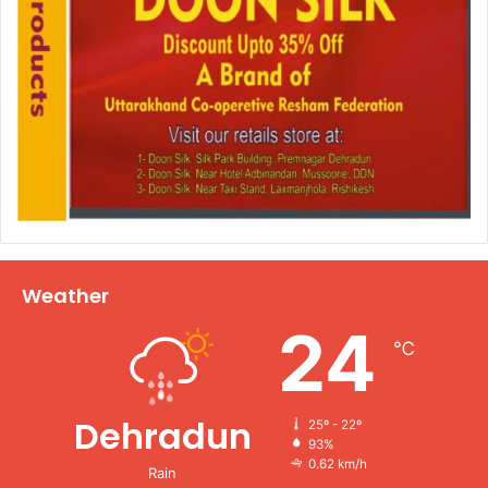
Weather
24
℃
Dehradun
25º - 22º
93%
0.62 km/h
Rain