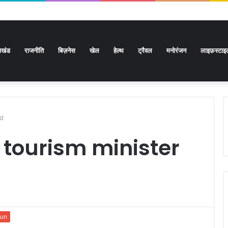
राखंड
राजनीति
बिज़नेस
खेल
हेल्थ
ट्रैवल
मनोरंजन
लाइफ़स्टाइ
nd
 tourism minister
dun