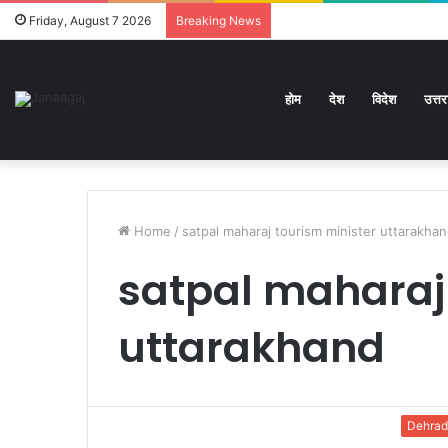
Friday, August 7 2026
Breaking News
होम
देश
विदेश
उत्त
Home
/
satpal maharaj tourism minister uttarakha
satpal maharaj
uttarakhand
Dehra