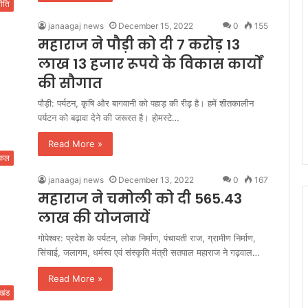
ीति
janaagaj news
December 15, 2022
0
155
महाराज ने पौड़ी को दी 7 करोड़ 13
लाख 13 हजार रूपये के विकास कार्यों
की सौगात
पौड़ी: पर्यटन, कृषि और बागवानी को पहाड़ की रीढ़ है। हमें शीतकालीन
पर्यटन को बढ़ावा देने की जरूरत है। होमस्टे…
Read More »
िकल
janaagaj news
December 13, 2022
0
167
महाराज ने चमोली को दी 565.43
लाख की योजनायें
गोपेश्वर: प्रदेश के पर्यटन, लोक निर्माण, पंचायती राज, ग्रामीण निर्माण,
सिंचाई, जलागम, धर्मस्व एवं संस्कृति मंत्री सतपाल महाराज ने गढ़वाल…
Read More »
ाखंड