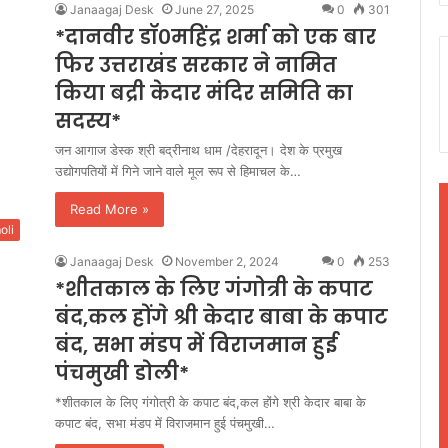
Janaagaj Desk
June 27, 2025
0
301
*दानवीर डॉ०महिंद्र शर्मा को एक बार
फिर उत्तराखंड सरकार ने नामित
किया बद्री केदार मंदिर समिति का
सदस्य*
जन आगाज डेस्क श्री बद्रीनाथ धाम /देहरादून। देश के प्रमुख
उद्योगपतियों में गिने जाने वाले मूल रूप से हिमाचल के…
Read More »
oli
Janaagaj Desk
November 2, 2024
0
253
*शीतकाल के लिए गंगोत्री के कपाट
बंद,कल होंगे श्री केदार बाबा के कपाट
बंद, सभा मंडप में विराजमान हुई
पंचमुखी डोली*
*शीतकाल के लिए गंगोत्री के कपाट बंद,कल होंगे श्री केदार बाबा के
कपाट बंद, सभा मंडप में विराजमान हुई पंचमुखी…