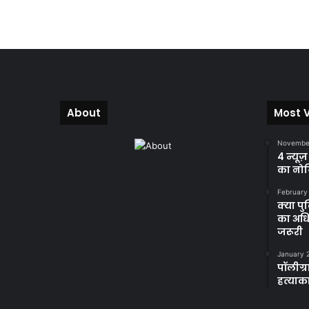
About
Most 
November
4 न्यूज
का नोट
February
क्या प
का अधि
जरूरी
January 
पॉलीग्र
हत्याका