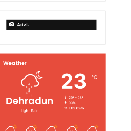
Advt.
Weather
23
℃
Dehradun
29º - 23º
90%
1.03 km/h
Light Rain