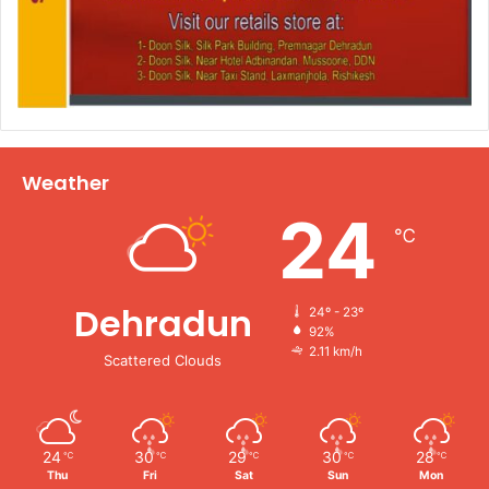
Weather
24
℃
Dehradun
24º - 23º
92%
2.11 km/h
Scattered Clouds
24
30
29
30
28
℃
℃
℃
℃
℃
Thu
Fri
Sat
Sun
Mon