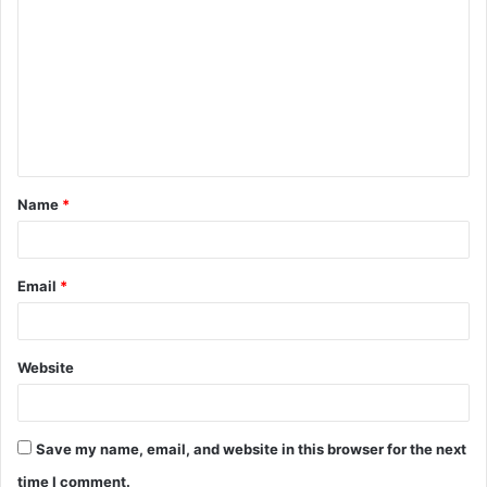
o
m
m
e
n
t
Name
*
*
Email
*
Website
Save my name, email, and website in this browser for the next
time I comment.