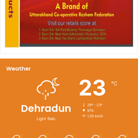
Weather
23
℃
Dehradun
29º - 23º
91%
1.05 km/h
Light Rain