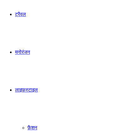
ट्रैवल
मनोरंजन
लाइफ़स्टाइल
फ़ैशन