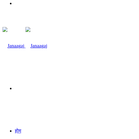
Menu
Search
for
होम