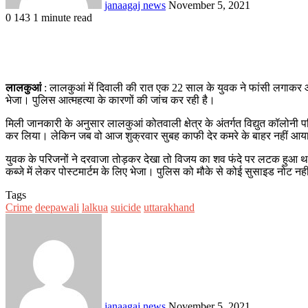
janaagaj news
November 5, 2021
0
143
1 minute read
Facebook
Twitter
WhatsApp
Telegram
लालकुआं
: लालकुआं में दिवाली की रात एक 22 साल के युवक ने फांसी लगाकर आत
भेजा। पुलिस आत्महत्या के कारणों की जांच कर रही है।
मिली जानकारी के अनुसार लालकुआं कोतवाली क्षेत्र के अंतर्गत विद्युत कॉलोनी
कर लिया। लेकिन जब वो आज शुक्रवार सुबह काफी देर कमरे के बाहर नहीं आ
युवक के परिजनों ने दरवाजा तोड़कर देखा तो विजय का शव फंदे पर लटक हुआ था
कब्जे में लेकर पोस्टमार्टम के लिए भेजा। पुलिस को मौके से कोई सुसाइड नोट नही
Tags
Crime
deepawali
lalkua
suicide
uttarakhand
Send
an
email
janaagaj news
November 5, 2021