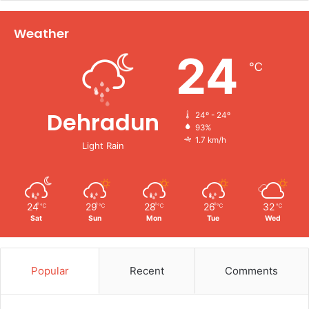
Weather
24
℃
Dehradun
24º - 24º
93%
1.7 km/h
Light Rain
24
29
28
26
32
℃
℃
℃
℃
℃
Sat
Sun
Mon
Tue
Wed
Popular
Recent
Comments