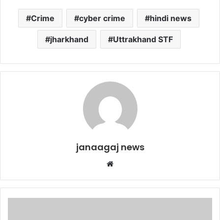
Crime
cyber crime
hindi news
jharkhand
Uttrakhand STF
janaagaj news
Website