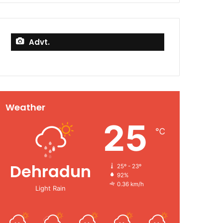
Advt.
Weather
25
℃
Dehradun
25º - 23º
92%
0.36 km/h
Light Rain