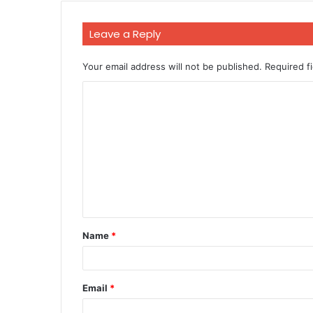
Leave a Reply
Your email address will not be published.
Required f
C
o
m
m
e
n
t
Name
*
*
Email
*