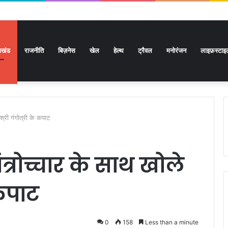
राखंड
राजनीति
बिज़नेस
खेल
हेल्थ
ट्रैवल
मनोरंजन
लाइफ़स्टाइ
श्री गंगोत्री के कपाट
ंत्रोच्चार के साथ खोले
 कपाट
0
158
Less than a minute