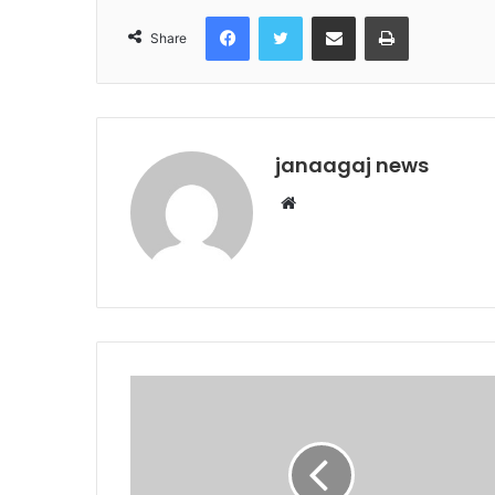
Facebook
Twitter
Share via Email
Print
Share
janaagaj news
Website