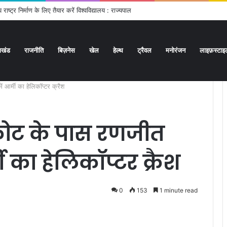
 हरिद्वार पहुंचे एडीजी लॉ एंड ऑर्डर
राखंड
राजनीति
बिज़नेस
खेल
हेल्थ
ट्रैवल
मनोरंजन
लाइफ़स्टाइ
आर्मी का हेलिकॉप्टर क्रैश
कोट के पास रणजीत
 का हेलिकॉप्टर क्रैश
0
153
1 minute read