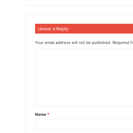
Leave a Reply
Your email address will not be published.
Required f
C
o
m
m
e
n
t
Name
*
*