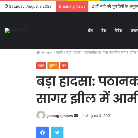
यातायात व्यवस्थाओं का जायजा लेने
Saturday, August 8 2026
Breaking News
होम
देश
विदेश
उत्त
Home
/
खबरे
/
बड़ा हादसा: पठानकोट के पास रणजीत सागर झील में 
खबरे
दुनिया
देश
बड़ा हादसा: पठान
सागर झील में आर्मी
Send
janaagaj news
August 3, 2021
an
Facebook
Twitter
email