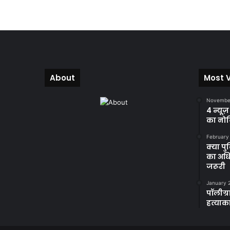
About
Most 
November
4 न्यूज
का नोट
February
क्या प
का अधि
जरूरी
January 
पॉलीग्र
हत्याका