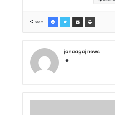
Facebook
Twitter
Share via Email
Print
Share
janaagaj news
Website