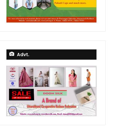
Advt.