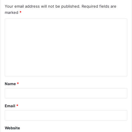
Your email address will not be published.
Required fields are
marked
*
C
o
m
m
e
n
t
Name
*
*
Email
*
Website