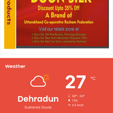
Weather
27
℃
Dehradun
30º - 24º
73%
0.5 km/h
Scattered Clouds