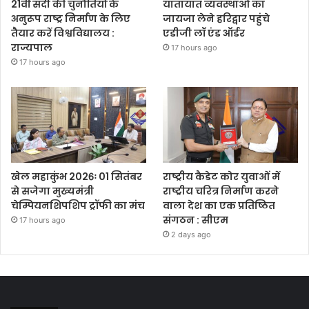
21वीं सदी की चुनौतियों के
यातायात व्यवस्थाओं का
अनुरूप राष्ट्र निर्माण के लिए
जायजा लेने हरिद्वार पहुंचे
तैयार करें विश्वविद्यालय :
एडीजी लॉ एंड ऑर्डर
राज्यपाल
17 hours ago
17 hours ago
खेल महाकुंभ 2026ः 01 सितंबर
राष्ट्रीय कैडेट कोर युवाओं में
से सजेगा मुख्यमंत्री
राष्ट्रीय चरित्र निर्माण करने
चेम्पियनशिपशिप ट्रॉफी का मंच
वाला देश का एक प्रतिष्ठित
संगठन : सीएम
17 hours ago
2 days ago