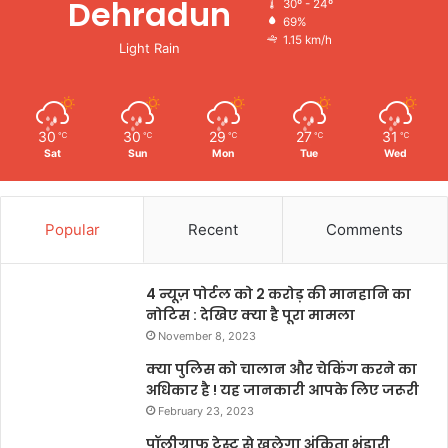
Dehradun
30º - 24º
69%
1.15 km/h
Light Rain
30
30
29
27
31
℃
℃
℃
℃
℃
Sat
Sun
Mon
Tue
Wed
Popular
Recent
Comments
4 न्यूज़ पोर्टल को 2 करोड़ की मानहानि का
नोटिस : देखिए क्या है पूरा मामला
November 8, 2023
क्या पुलिस को चालान और चेकिंग करने का
अधिकार है ! यह जानकारी आपके लिए जरूरी
February 23, 2023
पॉलीग्राफ टेस्ट से खुलेगा अंकिता भंडारी