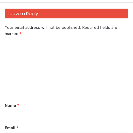
Leave a Reply
Your email address will not be published.
Required fields are
marked
*
C
o
m
m
e
n
t
Name
*
*
Email
*