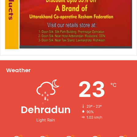
Weather
23
℃
Dehradun
29º - 23º
90%
1.03 km/h
Light Rain