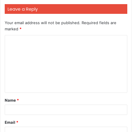
Leave a Reply
Your email address will not be published.
Required fields are
marked
*
C
o
m
m
e
n
t
Name
*
*
Email
*