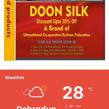
Weather
28
℃
Dehradun
28º - 24º