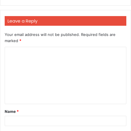
Leave a Reply
Your email address will not be published.
Required fields are
marked
*
C
o
m
m
e
n
t
Name
*
*