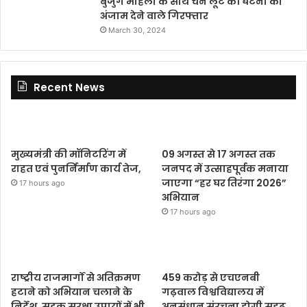
बुजुर्ग महिला के साथ चैन लूट की घटना को
अंजाम देने वाले गिरफ्तार
March 30, 2024
Recent News
मुख्यमंत्री की मॉनिटरिंग में
09 अगस्त से 17 अगस्त तक
राहत एवं पुनर्निर्माण कार्य तेज,
जनपद में उत्साहपूर्वक मनाया
जाएगा “हर घर तिरंगा 2026”
17 hours ago
अभियान
17 hours ago
राष्ट्रीय राजमार्गों से अतिक्रमण
459 करोड़ से एचएनबी
हटाने को अभियान चलाने के
गढ़वाल विश्वविद्यालय में
निर्देश, सड़क सुरक्षा उपायों में भी
अनुसंधान संरचना होगी सुदृढ