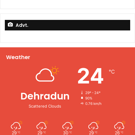
Advt.
Weather
24
℃
Dehradun
29º - 24º
90%
0.76 km/h
Scattered Clouds
29
29
30
29
26
℃
℃
℃
℃
℃