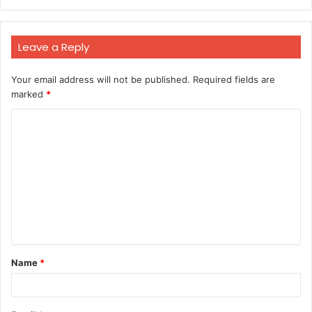
Leave a Reply
Your email address will not be published.
Required fields are
marked
*
C
o
m
m
e
n
t
Name
*
*