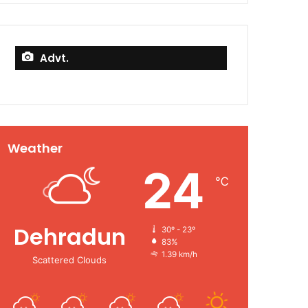
Advt.
Weather
24
℃
Dehradun
30º - 23º
83%
1.39 km/h
Scattered Clouds