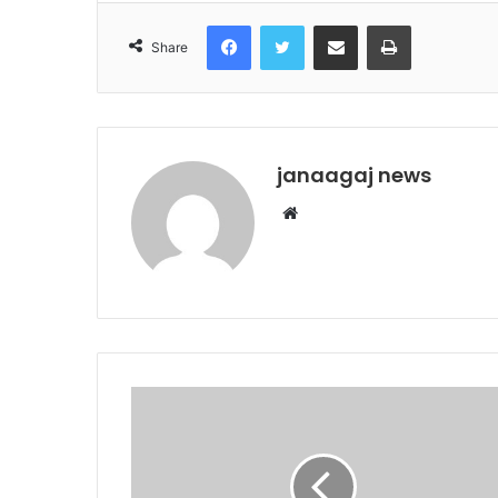
Facebook
Twitter
Share via Email
Print
Share
janaagaj news
Website