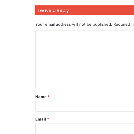
Leave a Reply
Your email address will not be published.
Required f
C
o
m
m
e
n
t
Name
*
*
Email
*