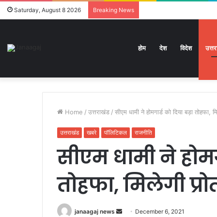
Saturday, August 8 2026
Breaking News
होम
देश
विदेश
उत्त
Home
/
उत्तराखंड
/
सीएम धामी ने होमगार्ड को दिया बड़ा तोहफा, मि
उत्तराखंड
खबरे
पॉलिटिकल
राजनीति
सीएम धामी ने होमगा
तोहफा, मिलेगी प्रो
Send
janaagaj news
December 6, 2021