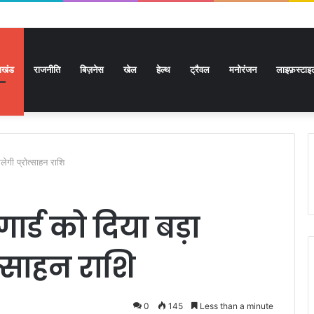
राखंड
राजनीति
बिज़नेस
खेल
हेल्थ
ट्रैवल
मनोरंजन
लाइफ़स्टाइ
लेगी प्रोत्साहन राशि
र्ड को दिया बड़ा
त्साहन राशि
0
145
Less than a minute