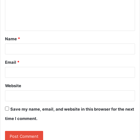
m
e
n
t
Name
*
*
Email
*
Website
Save my name, email, and website in this browser for the next
time I comment.