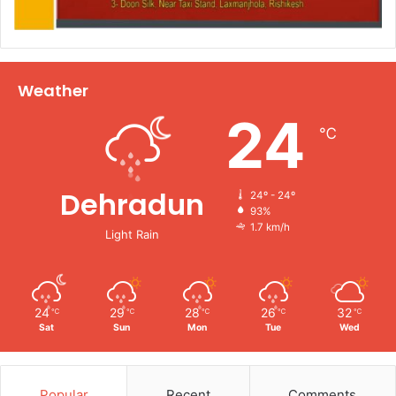
Weather
24
℃
Dehradun
24º - 24º
93%
1.7 km/h
Light Rain
24
29
28
26
32
℃
℃
℃
℃
℃
Sat
Sun
Mon
Tue
Wed
Popular
Recent
Comments