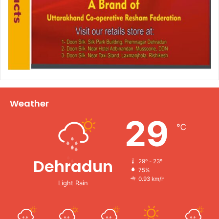
Weather
29
℃
Dehradun
29º - 23º
75%
0.93 km/h
Light Rain