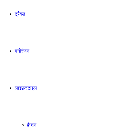
ट्रैवल
मनोरंजन
लाइफ़स्टाइल
फ़ैशन