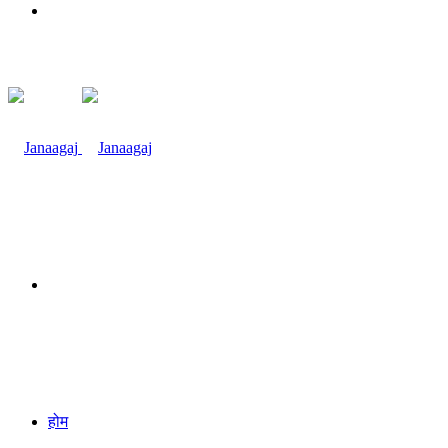
Menu
Search
for
होम