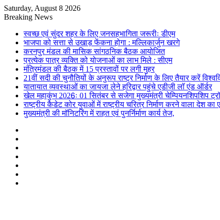
Saturday, August 8 2026
Breaking News
स्वच्छ एवं सुंदर शहर के लिए जनसहभागिता जरूरीः डीएम
भाजपा को सत्ता से उखाड़ फेंकना होगा : मल्लिकार्जुन खरगे
करनपुर मंडल की मासिक सांगठनिक बैठक आयोजित
प्रत्येक पात्र व्यक्ति को योजनाओं का लाभ मिले : सीएम
मंत्रिमंडल की बैठक में 15 प्रस्तावों पर लगी मुहर
21वीं सदी की चुनौतियों के अनुरूप राष्ट्र निर्माण के लिए तैयार करें विश्व
यातायात व्यवस्थाओं का जायजा लेने हरिद्वार पहुंचे एडीजी लॉ एंड ऑर्डर
खेल महाकुंभ 2026ः 01 सितंबर से सजेगा मुख्यमंत्री चेम्पियनशिपशिप ट्र
राष्ट्रीय कैडेट कोर युवाओं में राष्ट्रीय चरित्र निर्माण करने वाला देश क
मुख्यमंत्री की मॉनिटरिंग में राहत एवं पुनर्निर्माण कार्य तेज,
Sidebar
Random
Article
Log
In
Instagram
YouTube
Twitter
Facebook