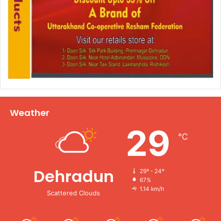
Weather
29
℃
Dehradun
29º - 24º
67%
1.14 km/h
Scattered Clouds