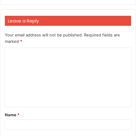
Leave a Reply
Your email address will not be published.
Required fields are
marked
*
C
o
m
m
e
n
t
Name
*
*