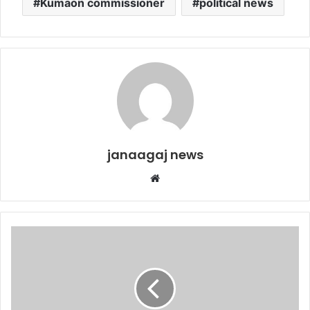
Kumaon commissioner
political news
janaagaj news
Website