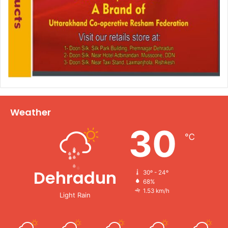
Weather
30
℃
Dehradun
30º - 24º
68%
1.53 km/h
Light Rain