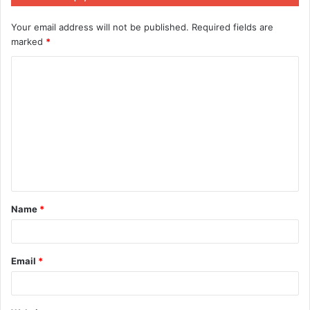
Your email address will not be published.
Required fields are
marked
*
C
o
m
m
e
n
t
Name
*
*
Email
*