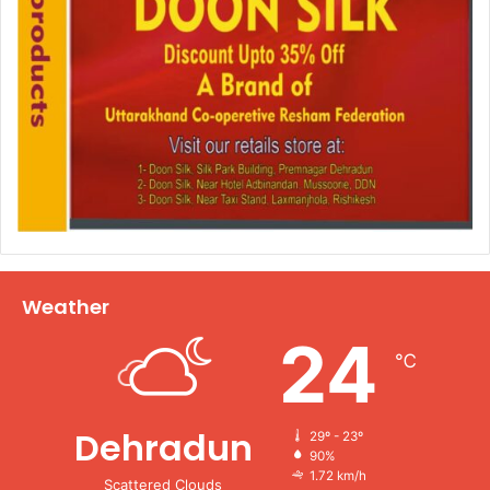
Weather
24
℃
Dehradun
29º - 23º
90%
1.72 km/h
Scattered Clouds