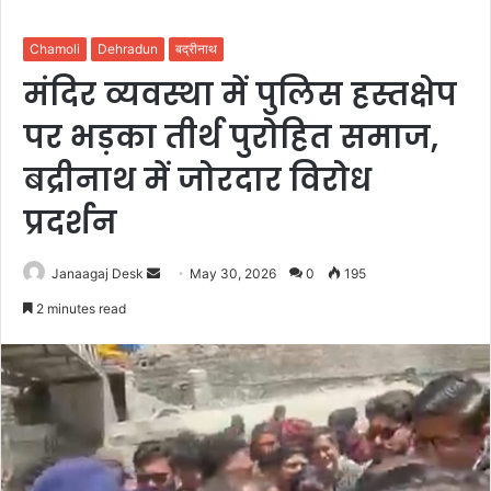
Chamoli
Dehradun
बद्रीनाथ
मंदिर व्यवस्था में पुलिस हस्तक्षेप
पर भड़का तीर्थ पुरोहित समाज,
बद्रीनाथ में जोरदार विरोध
प्रदर्शन
Janaagaj Desk
S
May 30, 2026
0
195
e
2 minutes read
n
d
a
n
e
m
a