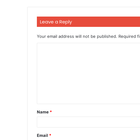
Leave a Reply
Your email address will not be published.
Required f
C
o
m
m
e
n
t
Name
*
*
Email
*