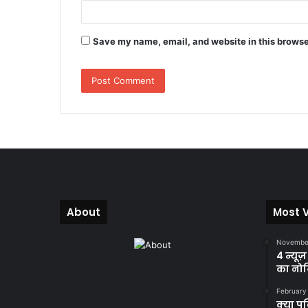
Save my name, email, and website in this browse
About
Most 
November
4 न्यूज
का नोट
February
क्या प