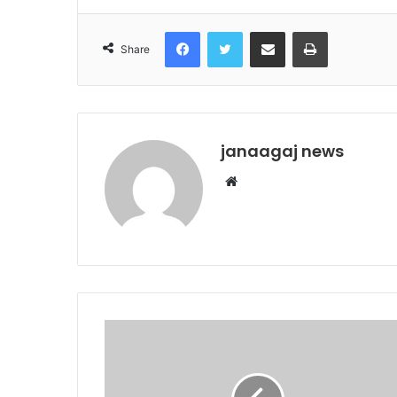
Facebook
Twitter
Share via Email
Print
Share
janaagaj news
Website