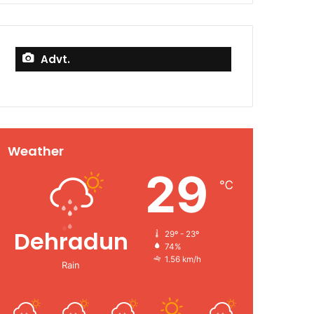
Advt.
Weather
29
℃
Dehradun
29º - 23º
74%
1.56 km/h
Rain