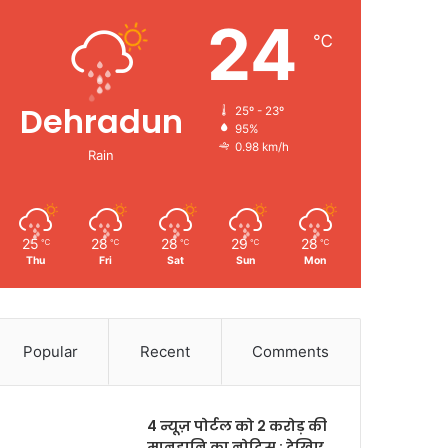
24
℃
Dehradun
25º - 23º
95%
0.98 km/h
Rain
25
28
28
29
28
℃
℃
℃
℃
℃
Thu
Fri
Sat
Sun
Mon
Popular
Recent
Comments
4 न्यूज़ पोर्टल को 2 करोड़ की
मानहानि का नोटिस : देखिए