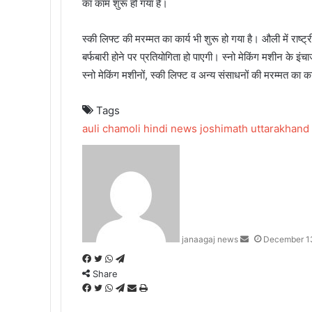
का काम शुरू हो गया है।
स्की लिफ्ट की मरम्मत का कार्य भी शुरू हो गया है। औली में राष
बर्फबारी होने पर प्रतियोगिता हो पाएगी। स्नो मेकिंग मशीन के इंचा
स्नो मेकिंग मशीनों, स्की लिफ्ट व अन्य संसाधनों की मरम्मत का क
Tags
auli
chamoli
hindi news
joshimath
uttarakhand
Send
an
email
janaagaj news
December 1
Facebook
Twitter
WhatsApp
Telegram
Share
Facebook
Twitter
WhatsApp
Telegram
Share
Print
via