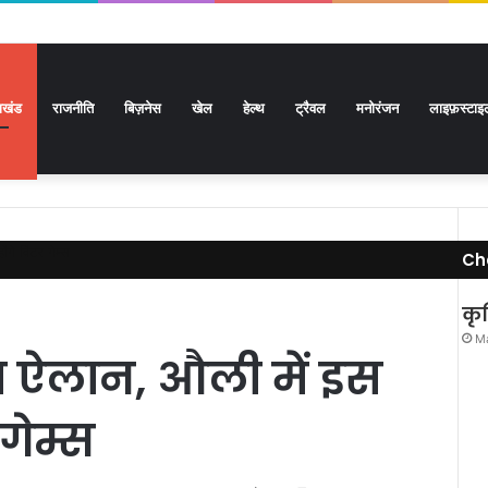
राखंड
राजनीति
बिज़नेस
खेल
हेल्थ
ट्रैवल
मनोरंजन
लाइफ़स्टाइ
गे विंटर गेम्स
Ch
कृष
Ma
ा ऐलान, औली में इस
 गेम्स