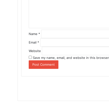
e
n
t
*
Name
*
Email
*
Website
Save my name, email, and website in this browser