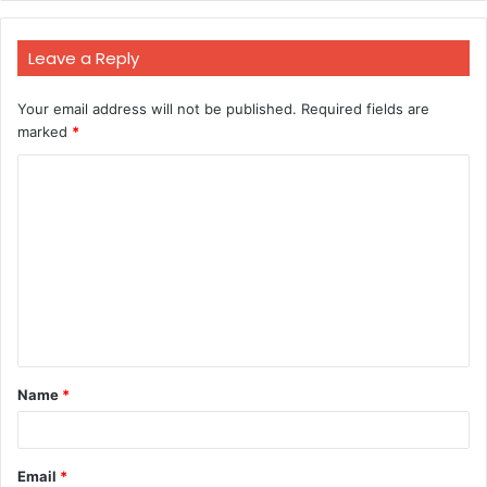
Leave a Reply
Your email address will not be published.
Required fields are
marked
*
C
o
m
m
e
n
t
Name
*
*
Email
*