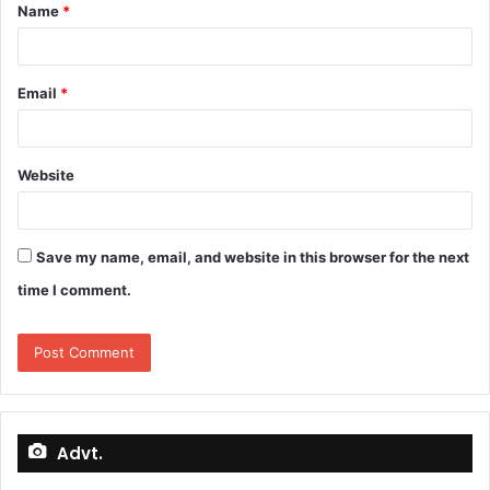
Name
*
*
Email
*
Website
Save my name, email, and website in this browser for the next
time I comment.
Advt.