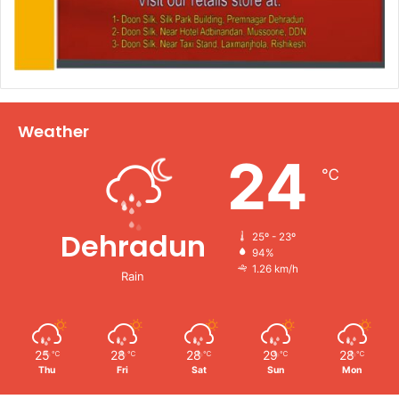
Weather
24
℃
Dehradun
25º - 23º
94%
1.26 km/h
Rain
25
28
28
29
28
℃
℃
℃
℃
℃
Thu
Fri
Sat
Sun
Mon