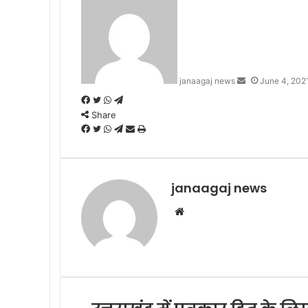
an
email
janaagaj news
June 4, 202
Facebook
Twitter
WhatsApp
Telegram
Share
Facebook
Twitter
WhatsApp
Telegram
Share
Print
via
Email
janaagaj news
Website