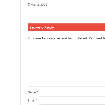
May 2, 2026
Leave a Reply
Your email address will not be published.
Required f
C
o
m
m
e
n
t
*
Name
*
Email
*