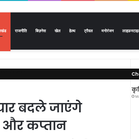
राखंड
राजनीति
बिज़नेस
खेल
हेल्थ
ट्रैवल
मनोरंजन
लाइफ़स्टाइ
में डीएम और कप्तान
Ch
कृष
Ma
ैयार बदले जाएंगे
एम और कप्तान