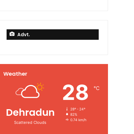
Advt.
Weather
28
℃
Dehradun
28º - 24º
82%
0.74 km/h
Scattered Clouds