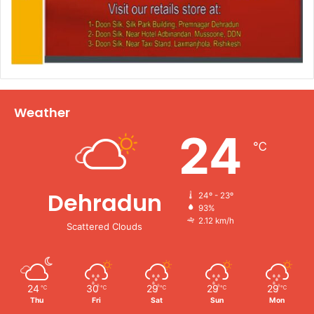
Weather
24
℃
Dehradun
24º - 23º
93%
2.12 km/h
Scattered Clouds
24
30
29
29
29
℃
℃
℃
℃
℃
Thu
Fri
Sat
Sun
Mon