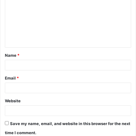
o
m
m
e
n
t
Name
*
*
Email
*
Website
Save my name, email, and website in this browser for the next
time I comment.