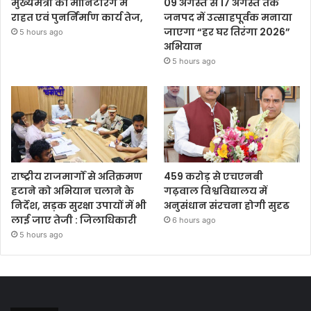
मुख्यमंत्री की मॉनिटरिंग में
09 अगस्त से 17 अगस्त तक
राहत एवं पुनर्निर्माण कार्य तेज,
जनपद में उत्साहपूर्वक मनाया
जाएगा “हर घर तिरंगा 2026”
5 hours ago
अभियान
5 hours ago
राष्ट्रीय राजमार्गों से अतिक्रमण
459 करोड़ से एचएनबी
हटाने को अभियान चलाने के
गढ़वाल विश्वविद्यालय में
निर्देश, सड़क सुरक्षा उपायों में भी
अनुसंधान संरचना होगी सुदृढ
लाई जाए तेजी : जिलाधिकारी
6 hours ago
5 hours ago