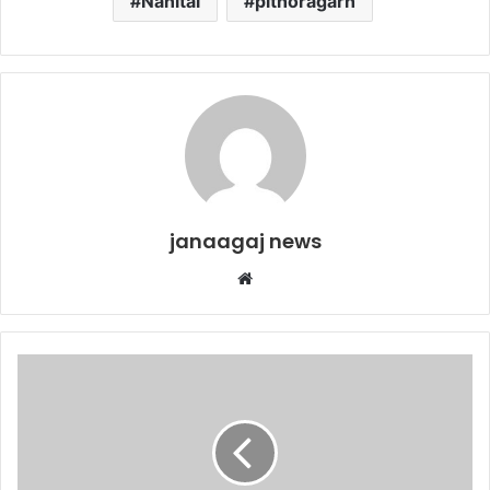
Nanital
pithoragarh
janaagaj news
Website