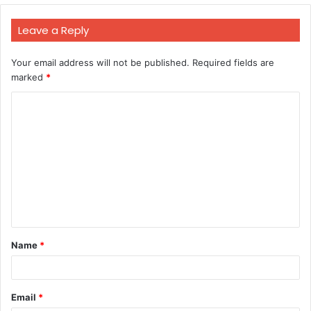
Leave a Reply
Your email address will not be published.
Required fields are
marked
*
C
o
m
m
e
n
t
Name
*
*
Email
*