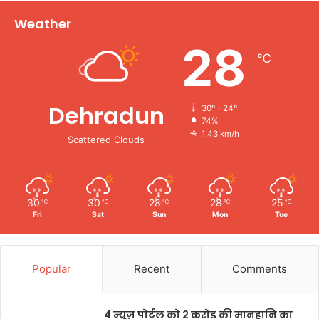
Weather
28
℃
Dehradun
30º - 24º
74%
1.43 km/h
Scattered Clouds
30
30
28
28
25
℃
℃
℃
℃
℃
Fri
Sat
Sun
Mon
Tue
Popular
Recent
Comments
4 न्यूज़ पोर्टल को 2 करोड़ की मानहानि का