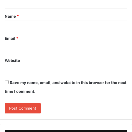
t
Name
*
*
Email
*
Website
Save my name, email, and website in this browser for the next
time I comment.