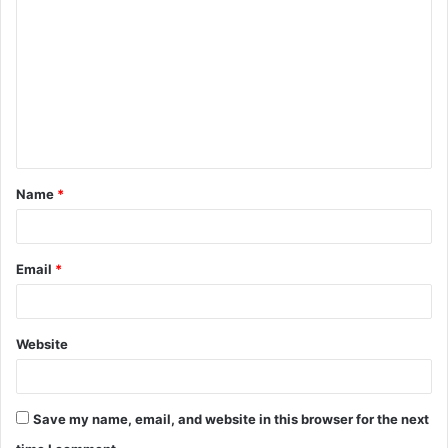
o
m
m
e
n
t
Name
*
*
Email
*
Website
Save my name, email, and website in this browser for the next