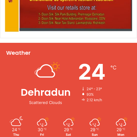
Weather
24
℃
Dehradun
24º - 23º
93%
2.12 km/h
Scattered Clouds
24
30
29
29
29
℃
℃
℃
℃
℃
Thu
Fri
Sat
Sun
Mon