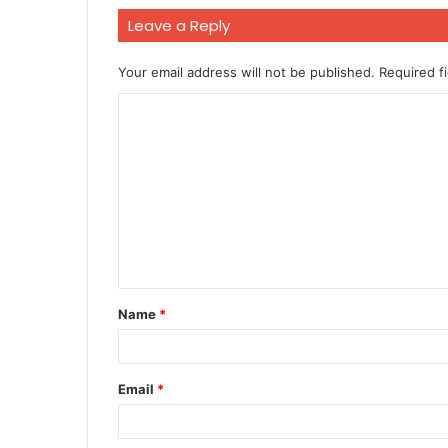
Leave a Reply
Your email address will not be published.
Required f
C
o
m
m
e
n
t
Name
*
*
Email
*