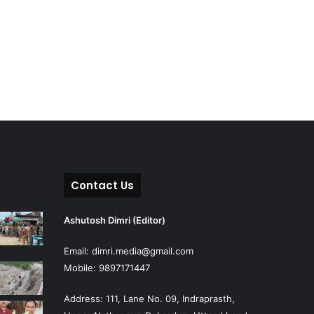
Contact Us
Ashutosh Dimri (Editor)
Email: dimri.media@gmail.com
Mobile: 9897171447
Address: 111, Lane No. 09, Indraprasth,