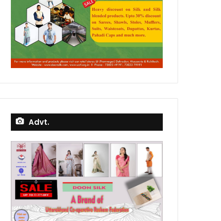
Advt.