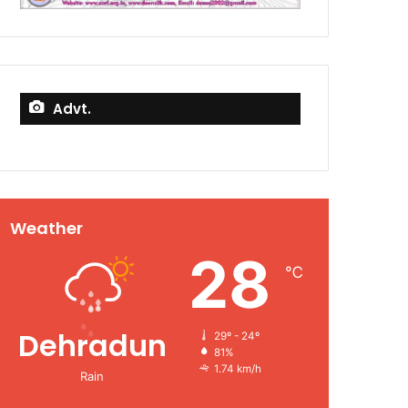
Advt.
Weather
28
℃
Dehradun
29º - 24º
81%
1.74 km/h
Rain