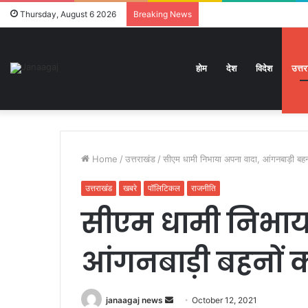
Thursday, August 6 2026
Breaking News
होम
देश
विदेश
उत्त
Home
/
उत्तराखंड
/
सीएम धामी निभाया अपना वादा, आंगनबाड़ी बह
उत्तराखंड
खबरे
पॉलिटिकल
राजनीति
सीएम धामी निभाय
आंगनबाड़ी बहनों 
Send
janaagaj news
October 12, 2021