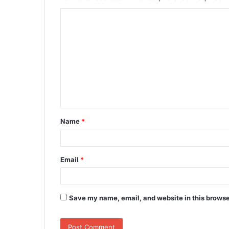
C
o
m
m
e
n
t
Name
*
*
Email
*
Save my name, email, and website in this browse