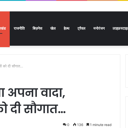
राखंड
राजनीति
बिज़नेस
खेल
हेल्थ
ट्रैवल
मनोरंजन
लाइफ़स्टाइ
नों को दी सौगात…
ा अपना वादा,
को दी सौगात…
0
136
1 minute read