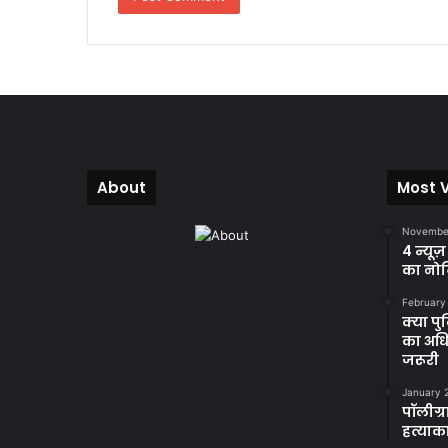
About
Most 
November
4 न्यूज
का नोट
February
क्या प
का अधि
जरूरी
January 
पॉलीग्र
हत्याका