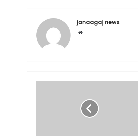
janaagaj news
Website