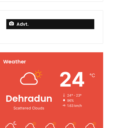
Advt.
Weather
24
℃
Dehradun
24º - 23º
96%
1.63 km/h
Scattered Clouds