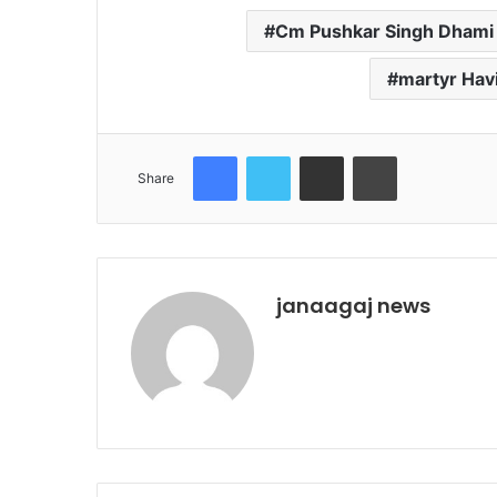
Cm Pushkar Singh Dhami
martyr Hav
Facebook
Twitter
Share via Email
Print
Share
janaagaj news
Website