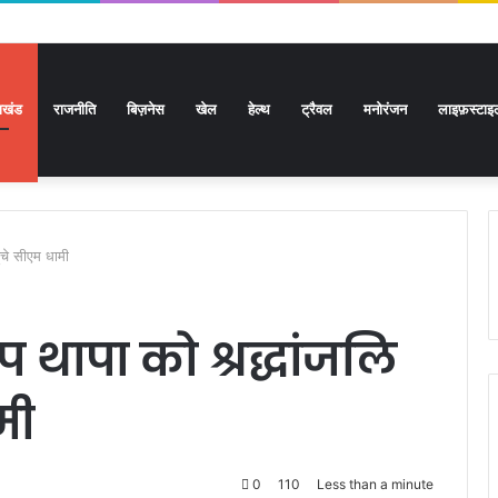
राखंड
राजनीति
बिज़नेस
खेल
हेल्थ
ट्रैवल
मनोरंजन
लाइफ़स्टाइ
ुंचे सीएम धामी
 थापा को श्रद्धांजलि
मी
0
110
Less than a minute