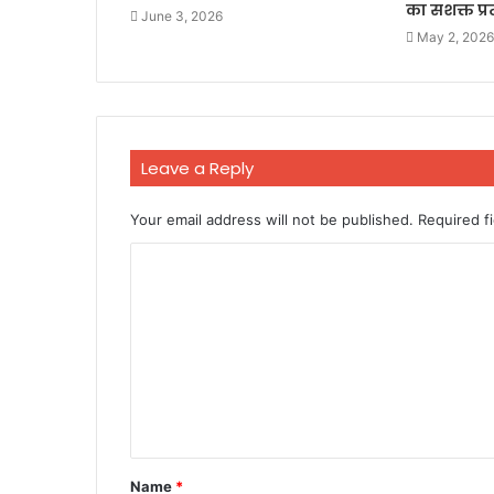
का सशक्त प्
June 3, 2026
May 2, 2026
Leave a Reply
Your email address will not be published.
Required f
C
o
m
m
e
n
t
Name
*
*