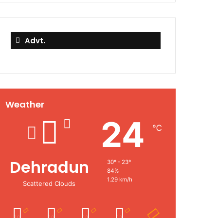
Advt.
Weather
24
℃
Dehradun
30º - 23º
84%
1.29 km/h
Scattered Clouds