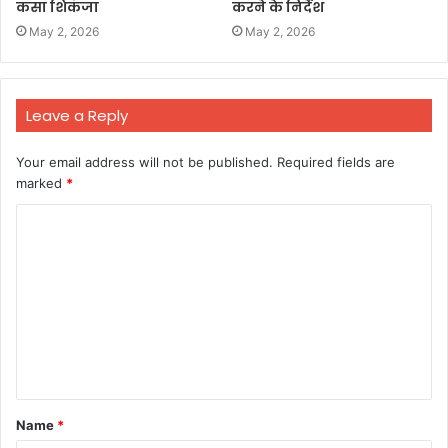
कसा शिकंजा
करने के निर्देश
May 2, 2026
May 2, 2026
Leave a Reply
Your email address will not be published.
Required fields are
marked
*
C
o
m
m
e
n
t
Name
*
*