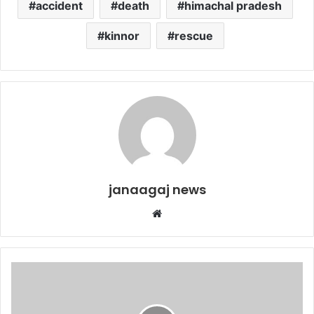
accident
death
himachal pradesh
kinnor
rescue
janaagaj news
Website