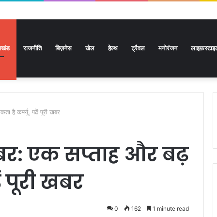
राखंड
राजनीति
बिज़नेस
खेल
हेल्थ
ट्रैवल
मनोरंजन
लाइफ़स्टाइ
 है कर्फ्यू, पढें पूरी खबर
खबर: एक सप्ताह और बढ़
ें पूरी खबर
0
162
1 minute read