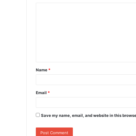
C
o
m
m
e
n
t
Name
*
*
Email
*
Save my name, email, and website in this browse