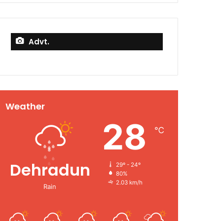
Advt.
Weather
28
℃
Dehradun
29º - 24º
80%
2.03 km/h
Rain