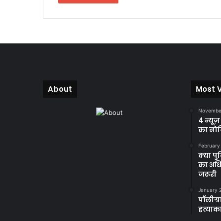
About
Most 
November
4 न्यूज
का नोट
February
क्या प
का अधि
जरूरी
January 
पॉलीग्र
हत्याका