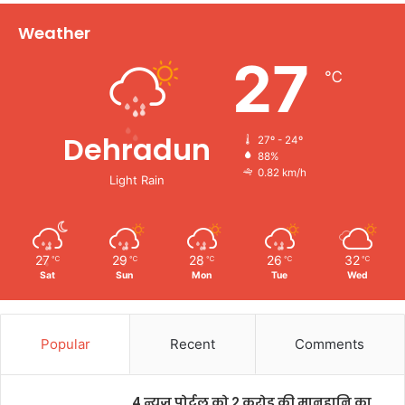
Weather
27
℃
Dehradun
27º - 24º
88%
0.82 km/h
Light Rain
27
29
28
26
32
℃
℃
℃
℃
℃
Sat
Sun
Mon
Tue
Wed
Popular
Recent
Comments
4 न्यूज़ पोर्टल को 2 करोड़ की मानहानि का