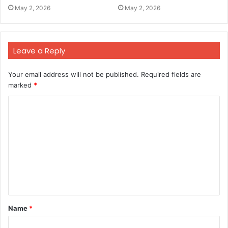
May 2, 2026
May 2, 2026
Leave a Reply
Your email address will not be published.
Required fields are
marked
*
C
o
m
m
e
n
t
Name
*
*