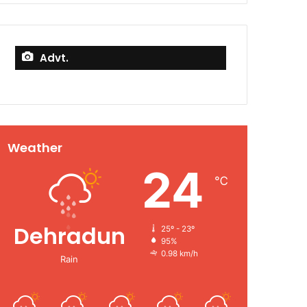
Advt.
Weather
24
℃
Dehradun
25º - 23º
95%
0.98 km/h
Rain