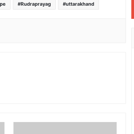
ape
Rudraprayag
uttarakhand