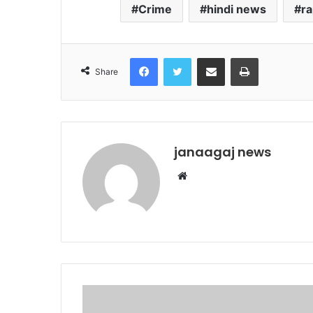
Crime
hindi news
r
Facebook
Twitter
Share via Email
Print
Share
janaagaj news
Website