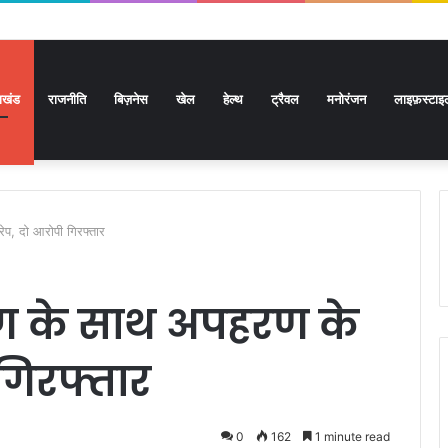
राखंड
राजनीति
बिज़नेस
खेल
हेल्थ
ट्रैवल
मनोरंजन
लाइफ़स्टाइ
ेप, दो आरोपी गिरफ्तार
लिग के साथ अपहरण के
 गिरफ्तार
0
162
1 minute read