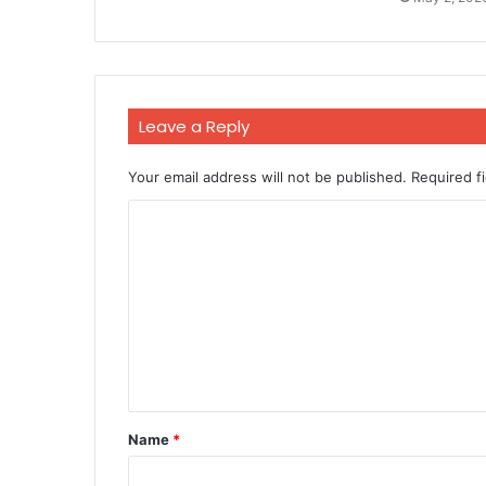
Leave a Reply
Your email address will not be published.
Required f
C
o
m
m
e
n
t
Name
*
*