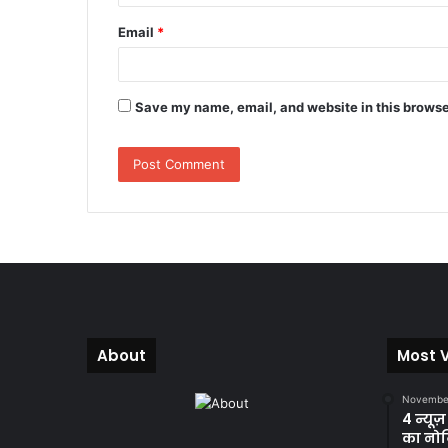
Email
*
Save my name, email, and website in this browse
About
Most 
November
4 न्यूज
का नोट