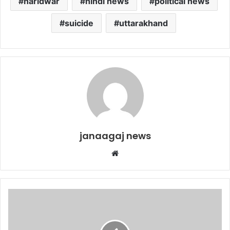
haridwar
hindi news
political news
suicide
uttarakhand
janaagaj news
Website