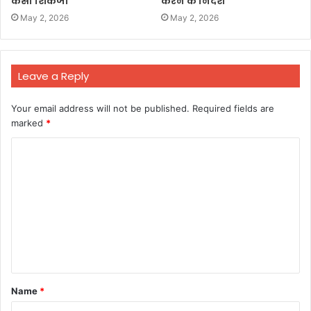
कसा शिकंजा
करने के निर्देश
May 2, 2026
May 2, 2026
Leave a Reply
Your email address will not be published.
Required fields are
marked
*
C
o
m
m
e
n
t
Name
*
*