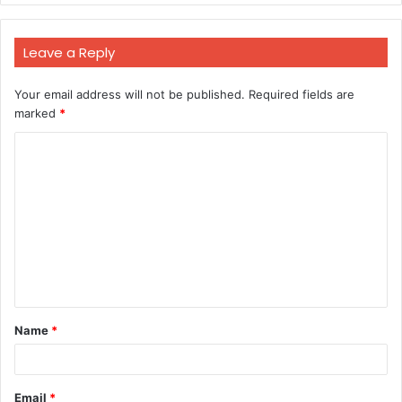
Leave a Reply
Your email address will not be published.
Required fields are
marked
*
C
o
m
m
e
n
t
Name
*
*
Email
*