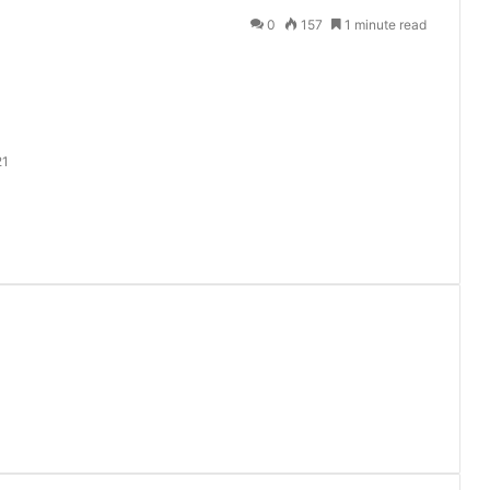
0
157
1 minute read
21