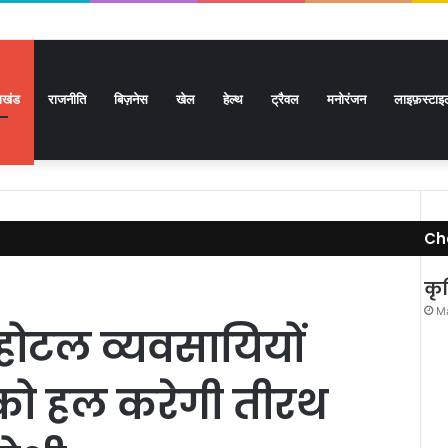
राखंड
राजनीति
बिज़नेस
खेल
हेल्थ
ट्रैवल
मनोरंजन
लाइफ़स्टाइ
मांगों को हल करेगी तीरथ सरकार : गणेश जोशी
Ch
कृष
Ma
होटल व्यवसायियों
 को हल करेगी तीरथ