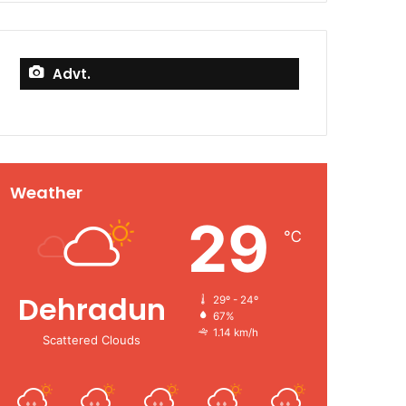
Advt.
Weather
29
℃
Dehradun
29º - 24º
67%
1.14 km/h
Scattered Clouds