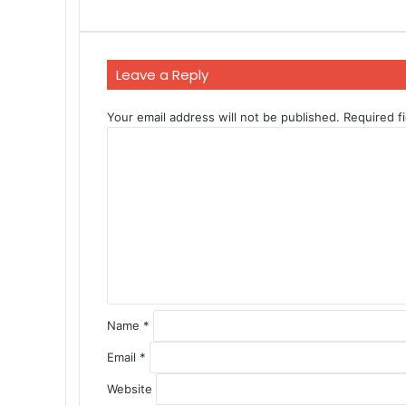
Leave a Reply
Your email address will not be published.
Required f
C
o
m
m
e
n
t
*
Name
*
Email
*
Website