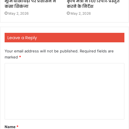
भूमि धोखाधड़ी पर प्रशासन ने
कृषि मंत्री ने दिए रिपोर्ट प्रस्तुत
कसा शिकंजा
करने के निर्देश
May 2, 2026
May 2, 2026
Leave a Reply
Your email address will not be published.
Required fields are
marked
*
C
o
m
m
e
n
t
Name
*
*